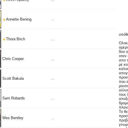
Annette Bening
...
υπόθ
Thora Birch
...
Ολοκλ
αμερι
δυο ο
οταν 
Chris Cooper
...
απο τ
με κο
καλοφ
απογν
προσο
Scott Bakula
...
που ε
ρουτι
αλλοτ
τους 
Sam Robards
...
αποξε
δρομο
πλαισ
Το θε
προσκ
Wes Bentley
...
προβλ
γνωρι