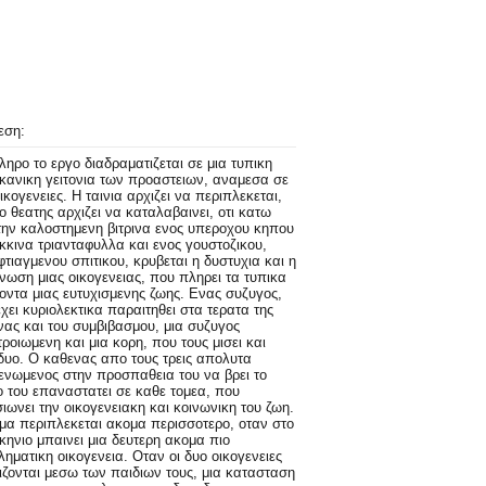
εση:
ηρο το εργο διαδραματιζεται σε μια τυπικη
κανικη γειτονια των προαστειων, αναμεσα σε
ικογενειες. Η ταινια αρχιζει να περιπλεκεται,
ο θεατης αρχιζει να καταλαβαινει, οτι κατω
ην καλοστημενη βιτρινα ενος υπεροχου κηπου
κκινα τριανταφυλλα και ενος γουστοζικου,
τιαγμενου σπιτικου, κρυβεται η δυστυχια και η
ωση μιας οικογενειας, που πληρει τα τυπικα
ντα μιας ευτυχισμενης ζωης. Ενας συζυγος,
χει κυριολεκτικα παραιτηθει στα τερατα της
νας και του συμβιβασμου, μια συζυγος
ροιωμενη και μια κορη, που τους μισει και
δυο. Ο καθενας απο τους τρεις απολυτα
νωμενος στην προσπαθεια του να βρει το
 του επαναστατει σε καθε τομεα, που
ιωνει την οικογενειακη και κοινωνικη του ζωη.
μα περιπλεκεται ακομα περισσοτερο, οταν στο
ηνιο μπαινει μια δευτερη ακομα πιο
ηματικη οικογενεια. Οταν οι δυο οικογενειες
ζονται μεσω των παιδιων τους, μια κατασταση