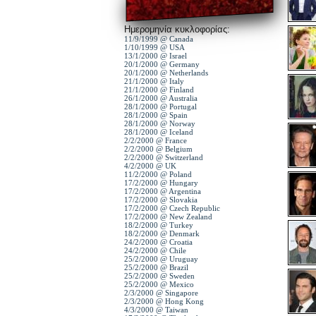
Ημερομηνία κυκλοφορίας:
11/9/1999 @ Canada
1/10/1999 @ USA
13/1/2000 @ Israel
20/1/2000 @ Germany
20/1/2000 @ Netherlands
21/1/2000 @ Italy
21/1/2000 @ Finland
26/1/2000 @ Australia
28/1/2000 @ Portugal
28/1/2000 @ Spain
28/1/2000 @ Norway
28/1/2000 @ Iceland
2/2/2000 @ France
2/2/2000 @ Belgium
2/2/2000 @ Switzerland
4/2/2000 @ UK
11/2/2000 @ Poland
17/2/2000 @ Hungary
17/2/2000 @ Argentina
17/2/2000 @ Slovakia
17/2/2000 @ Czech Republic
17/2/2000 @ New Zealand
18/2/2000 @ Turkey
18/2/2000 @ Denmark
24/2/2000 @ Croatia
24/2/2000 @ Chile
25/2/2000 @ Uruguay
25/2/2000 @ Brazil
25/2/2000 @ Sweden
25/2/2000 @ Mexico
2/3/2000 @ Singapore
2/3/2000 @ Hong Kong
4/3/2000 @ Taiwan