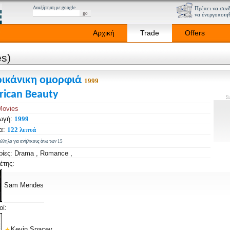
Αναζήτηση με google
Πρέπει να συνδ
να ένεργοποιηθ
Αρχική
Trade
Offers
s)
ρικάνικη ομορφιά
1999
ican Beauty
Συ
Movies
ωγή:
1999
ια:
122 λεπτά
λληλο για ανήλικους άνω των 15
ρίες: Drama , Romance ,
έτης:
Sam Mendes
οί:
Kevin Spacey
...