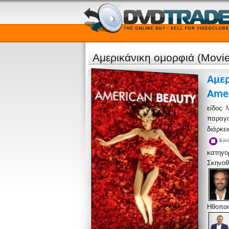
Αμερικάνικη ομορφιά (Movie
Αμε
Amer
είδος:
παραγ
διάρκε
Κατά
κατηγο
Σκηνοθ
Ηθοποι