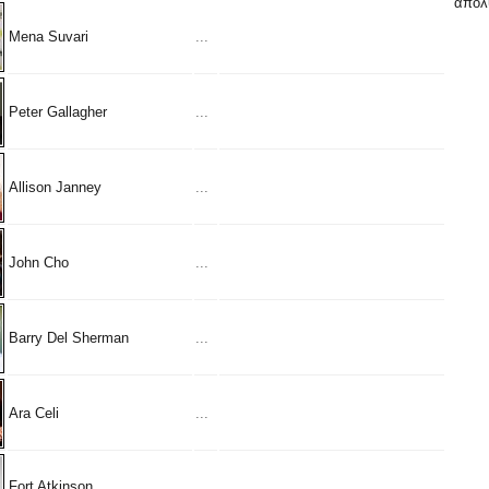
απολυ
Mena Suvari
...
Peter Gallagher
...
Allison Janney
...
John Cho
...
Barry Del Sherman
...
Ara Celi
...
Fort Atkinson
...